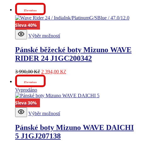
Zlevněno
Sleva 40%
Tento
Výběr možností
produkt
má
Pánské běžecké boty Mizuno WAVE
více
variant.
RIDER 24 J1GC200342
Možnosti
lze
Původní
Aktuální
3 990,00
Kč
2 394,00
Kč
vybrat
cena
cena
na
byla:
je:
stránce
Zlevněno
3
2
produktu
Vyprodáno
990,00 Kč.
394,00 Kč.
Sleva 30%
Tento
Výběr možností
produkt
má
Pánské boty Mizuno WAVE DAICHI
více
variant.
5 J1GJ207138
Možnosti