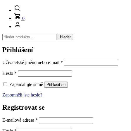
0
Hledat:
Hledat
Přihlášení
Povinné
Uživatelské jméno nebo e-mail
*
Povinné
Heslo
*
Zapamatujte si mě
Přihlásit se
Zapomněli jste heslo?
Registrovat se
Povinné
E-mailová adresa
*
Povinné
Heslo
*