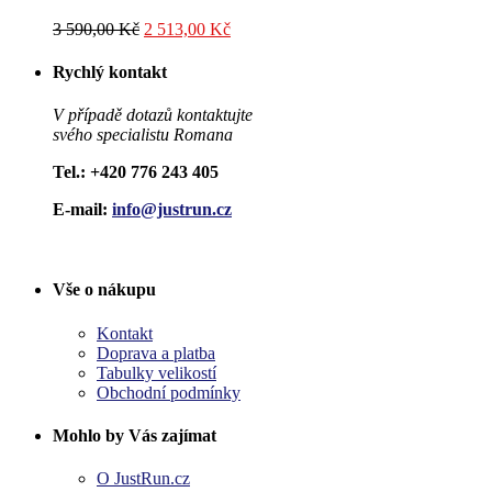
lze
Původní
Aktuální
3 590,00
Kč
2 513,00
Kč
vybrat
cena
cena
na
byla:
je:
stránce
Rychlý kontakt
3
2
produktu
590,00 Kč.
513,00 Kč.
V případě dotazů kontaktujte
svého specialistu Romana
Tel
.: +420 776 243 405
E-mail:
info@justrun.cz
Vše o nákupu
Kontakt
Doprava a platba
Tabulky velikostí
Obchodní podmínky
Mohlo by Vás zajímat
O JustRun.cz