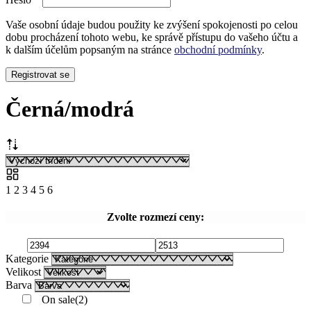
Vaše osobní údaje budou použity ke zvýšení spokojenosti po celou
dobu procházení tohoto webu, ke správě přístupu do vašeho účtu a
k dalším účelům popsaným na stránce
obchodní podmínky
.
Registrovat se
Černá/modrá
1
2
3
4
5
6
Zvolte rozmezí ceny:
Kategorie
Velikost
Barva
On sale
(2)