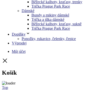
Běžecké kalhoty, kraťasy, trenky
Trička Prague Park Race
Dámské
Bundy a mikiny dámské
Trička a tílka dámské
Běžecké kalhoty, kraťasy, sukně
Trička Prague Park Race
Doplňky
Ponožky, rukavice, čelenky, čepice
Výprodej
Můj účet
Košík
Top