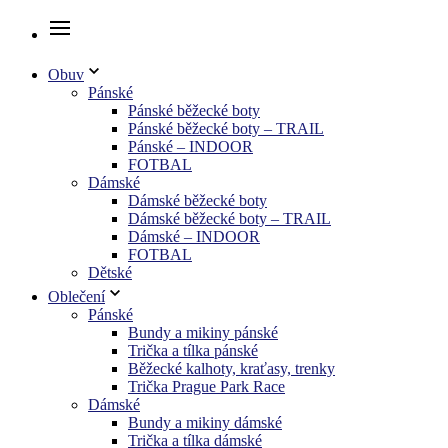
Obuv
Pánské
Pánské běžecké boty
Pánské běžecké boty – TRAIL
Pánské – INDOOR
FOTBAL
Dámské
Dámské běžecké boty
Dámské běžecké boty – TRAIL
Dámské – INDOOR
FOTBAL
Dětské
Oblečení
Pánské
Bundy a mikiny pánské
Trička a tílka pánské
Běžecké kalhoty, kraťasy, trenky
Trička Prague Park Race
Dámské
Bundy a mikiny dámské
Trička a tílka dámské