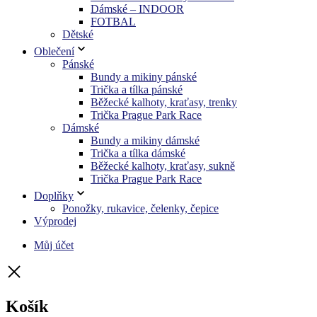
Dámské – INDOOR
FOTBAL
Dětské
Oblečení
Pánské
Bundy a mikiny pánské
Trička a tílka pánské
Běžecké kalhoty, kraťasy, trenky
Trička Prague Park Race
Dámské
Bundy a mikiny dámské
Trička a tílka dámské
Běžecké kalhoty, kraťasy, sukně
Trička Prague Park Race
Doplňky
Ponožky, rukavice, čelenky, čepice
Výprodej
Můj účet
Košík