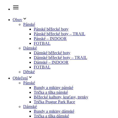
Obuv
Pánské
Pánské běžecké boty
Pánské běžecké boty – TRAIL
Pánské – INDOOR
FOTBAL
Dámské
Dámské běžecké boty
Dámské běžecké boty – TRAIL
Dámské – INDOOR
FOTBAL
Dětské
Oblečení
Pánské
Bundy a mikiny pánské
Trička a tílka pánské
Běžecké kalhoty, kraťasy, trenky
Trička Prague Park Race
Dámské
Bundy a mikiny dámské
Trička a tílka dámské