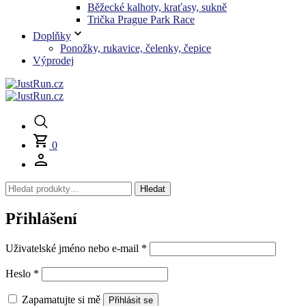
Běžecké kalhoty, kraťasy, sukně
Trička Prague Park Race
Doplňky
Ponožky, rukavice, čelenky, čepice
Výprodej
0
Hledat:
Hledat
Přihlášení
Povinné
Uživatelské jméno nebo e-mail
*
Povinné
Heslo
*
Zapamatujte si mě
Přihlásit se