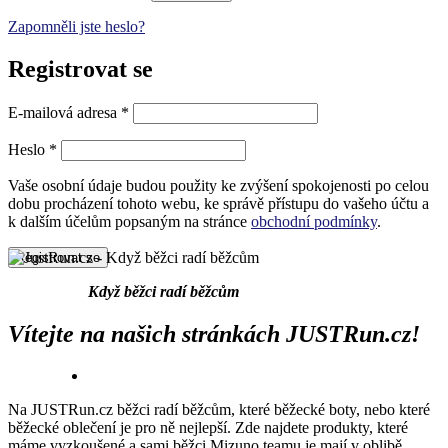
Zapomněli jste heslo?
Registrovat se
Povinné
E-mailová adresa
*
Povinné
Heslo
*
Vaše osobní údaje budou použity ke zvýšení spokojenosti po celou
dobu procházení tohoto webu, ke správě přístupu do vašeho účtu a
k dalším účelům popsaným na stránce
obchodní podmínky
.
Registrovat se
Když běžci radí běžcům
Vítejte na našich stránkách JUSTRun.cz!
Na JUSTRun.cz běžci radí běžcům, které běžecké boty, nebo které
běžecké oblečení je pro ně nejlepší. Zde najdete produkty, které
máme vyzkoušené a sami běžci Mizuno teamu je mají v oblibě.