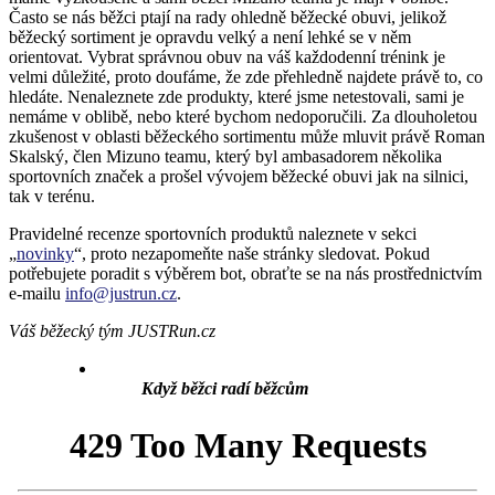
Často se nás běžci ptají na rady ohledně běžecké obuvi, jelikož
běžecký sortiment je opravdu velký a není lehké se v něm
orientovat. Vybrat správnou obuv na váš každodenní trénink je
velmi důležité, proto doufáme, že zde přehledně najdete právě to, co
hledáte. Nenaleznete zde produkty, které jsme netestovali, sami je
nemáme v oblibě, nebo které bychom nedoporučili. Za dlouholetou
zkušenost v oblasti běžeckého sortimentu může mluvit právě Roman
Skalský, člen Mizuno teamu, který byl ambasadorem několika
sportovních značek a prošel vývojem běžecké obuvi jak na silnici,
tak v terénu.
Pravidelné recenze sportovních produktů naleznete v sekci
„
novinky
“, proto nezapomeňte naše stránky sledovat. Pokud
potřebujete poradit s výběrem bot, obraťte se na nás prostřednictvím
e-mailu
info@justrun.cz
.
Váš běžecký tým JUSTRun.cz
Když běžci radí běžcům