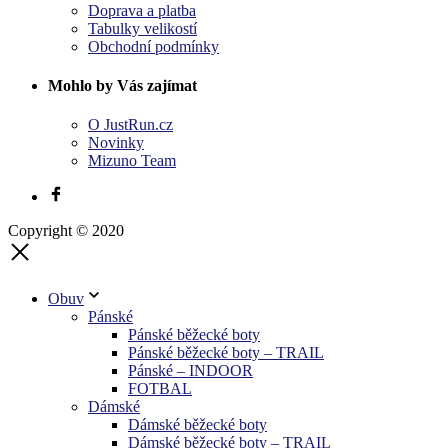
Doprava a platba
Tabulky velikostí
Obchodní podmínky
Mohlo by Vás zajímat
O JustRun.cz
Novinky
Mizuno Team
Copyright © 2020
Obuv
Pánské
Pánské běžecké boty
Pánské běžecké boty – TRAIL
Pánské – INDOOR
FOTBAL
Dámské
Dámské běžecké boty
Dámské běžecké boty – TRAIL