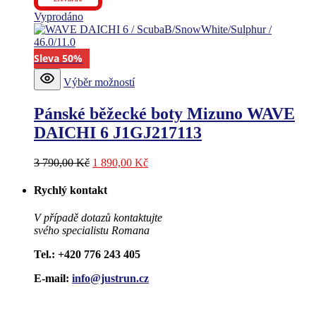
byla:
je:
stránce
3
2
produktu
Vyprodáno
890,00 Kč.
334,00 Kč.
Sleva 50%
Tento
Výběr možností
produkt
má
Pánské běžecké boty Mizuno WAVE
více
variant.
DAICHI 6 J1GJ217113
Možnosti
lze
Původní
Aktuální
3 790,00
Kč
1 890,00
Kč
vybrat
cena
cena
na
byla:
je:
stránce
Rychlý kontakt
3
1
produktu
790,00 Kč.
890,00 Kč.
V případě dotazů kontaktujte
svého specialistu Romana
Tel
.: +420 776 243 405
E-mail:
info@justrun.cz