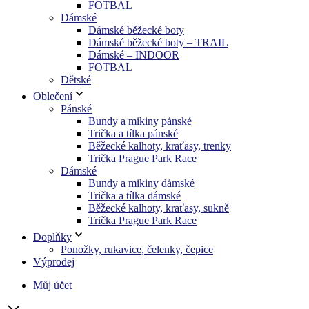
FOTBAL
Dámské
Dámské běžecké boty
Dámské běžecké boty – TRAIL
Dámské – INDOOR
FOTBAL
Dětské
Oblečení
Pánské
Bundy a mikiny pánské
Trička a tílka pánské
Běžecké kalhoty, kraťasy, trenky
Trička Prague Park Race
Dámské
Bundy a mikiny dámské
Trička a tílka dámské
Běžecké kalhoty, kraťasy, sukně
Trička Prague Park Race
Doplňky
Ponožky, rukavice, čelenky, čepice
Výprodej
Můj účet