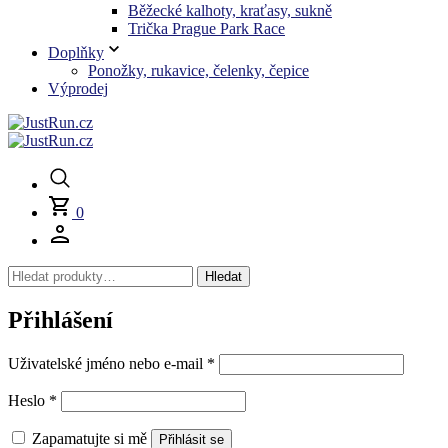
Běžecké kalhoty, kraťasy, sukně
Trička Prague Park Race
Doplňky
Ponožky, rukavice, čelenky, čepice
Výprodej
0
Hledat:
Hledat
Přihlášení
Povinné
Uživatelské jméno nebo e-mail
*
Povinné
Heslo
*
Zapamatujte si mě
Přihlásit se