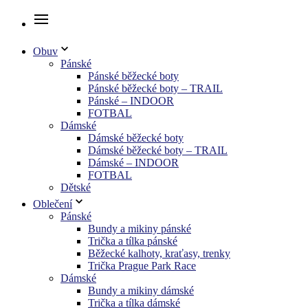
Obuv
Pánské
Pánské běžecké boty
Pánské běžecké boty – TRAIL
Pánské – INDOOR
FOTBAL
Dámské
Dámské běžecké boty
Dámské běžecké boty – TRAIL
Dámské – INDOOR
FOTBAL
Dětské
Oblečení
Pánské
Bundy a mikiny pánské
Trička a tílka pánské
Běžecké kalhoty, kraťasy, trenky
Trička Prague Park Race
Dámské
Bundy a mikiny dámské
Trička a tílka dámské