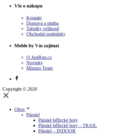
Vše o nákupu
Kontakt
Doprava a platba
Tabulky velikostí
Obchodní podmínky
Mohlo by Vás zajímat
O JustRun.cz
Novinky
Mizuno Team
Copyright © 2020
Obuv
Pánské
Pánské běžecké boty
Pánské běžecké boty – TRAIL
Pánské – INDOOR