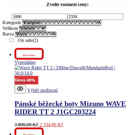
Zvolte rozmezí ceny:
Kategorie
Velikost
Barva
On sale
(2)
Zlevněno
Vyprodáno
Sleva 40%
Tento
Výběr možností
produkt
má
Pánské běžecké boty Mizuno WAVE
více
variant.
RIDER TT 2 J1GC203224
Možnosti
lze
Původní
Aktuální
3 890,00
Kč
2 334,00
Kč
vybrat
cena
cena
na
Zlevněno