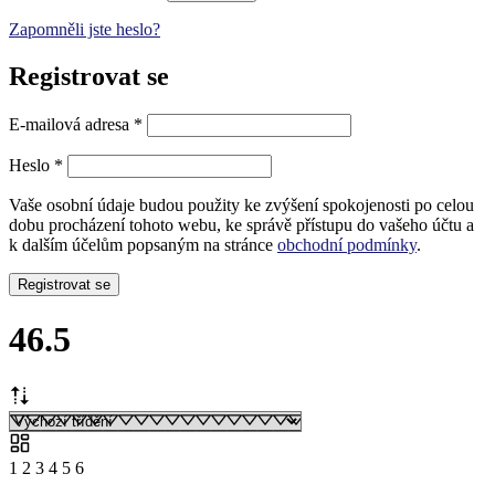
Zapomněli jste heslo?
Registrovat se
Povinné
E-mailová adresa
*
Povinné
Heslo
*
Vaše osobní údaje budou použity ke zvýšení spokojenosti po celou
dobu procházení tohoto webu, ke správě přístupu do vašeho účtu a
k dalším účelům popsaným na stránce
obchodní podmínky
.
Registrovat se
46.5
1
2
3
4
5
6