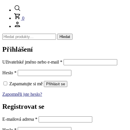
0
Hledat:
Hledat
Přihlášení
Povinné
Uživatelské jméno nebo e-mail
*
Povinné
Heslo
*
Zapamatujte si mě
Přihlásit se
Zapomněli jste heslo?
Registrovat se
Povinné
E-mailová adresa
*
Povinné
Heslo
*