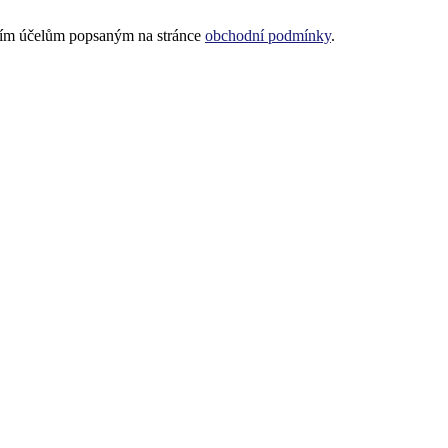
lším účelům popsaným na stránce
obchodní podmínky
.