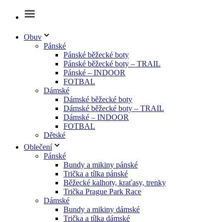
Obuv
Pánské
Pánské běžecké boty
Pánské běžecké boty – TRAIL
Pánské – INDOOR
FOTBAL
Dámské
Dámské běžecké boty
Dámské běžecké boty – TRAIL
Dámské – INDOOR
FOTBAL
Dětské
Oblečení
Pánské
Bundy a mikiny pánské
Trička a tílka pánské
Běžecké kalhoty, kraťasy, trenky
Trička Prague Park Race
Dámské
Bundy a mikiny dámské
Trička a tílka dámské