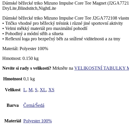
Dámské běžecké triko Mizuno Impulse Core Tee Magnet (J2GA7721
DryLite,Blindstitch,NightLite
Dámské běžecké triko Mizuno Impulse Core Tee J2GA772108 vlastno
• Tričko vhodné pro běžecký trénink i různé jiné sportovní aktivity
• Velmi měkký materiál pro maximální pohodlí
• Pohodlný a módní střih a silueta
• Reflexní loga pro bezpečný běh za snížené viditelnosti a za tmy
Materiál: Polyester 100%
Hmotnost: 0.150 kg
Nevíte si rady s velikostí?
Mrkněte na
VELIKOSTNÍ TABULKY 
Hmotnost
0,1 kg
Velikost
L
,
M
,
S
,
XL
,
XS
Barva
Černá/Šedá
Materiál
Polyester 100%