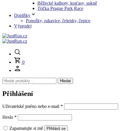
Běžecké kalhoty, kraťasy, sukně
Trička Prague Park Race
Doplňky
Ponožky, rukavice, čelenky, čepice
Výprodej
0
Hledat:
Hledat
Přihlášení
Povinné
Uživatelské jméno nebo e-mail
*
Povinné
Heslo
*
Zapamatujte si mě
Přihlásit se