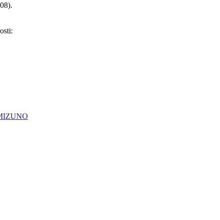
08).
sti:
MIZUNO