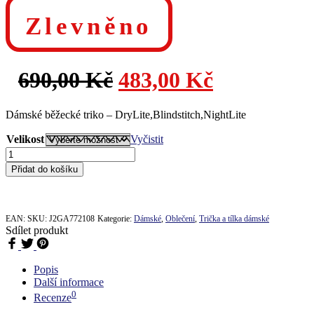
Zlevněno
Původní
Aktuální
690,00
Kč
483,00
Kč
cena
cena
Dámské běžecké triko – DryLite,Blindstitch,NightLite
byla:
je:
Velikost
Vyčistit
Dámské
běžecké
690,00 Kč.
483,00 Kč.
Přidat do košíku
triko
Mizuno
Impulse
Core
EAN:
SKU:
J2GA772108
Kategorie:
Dámské
,
Oblečení
,
Trička a tílka dámské
Tee
Sdílet produkt
J2GA772108
množství
Popis
Další informace
0
Recenze