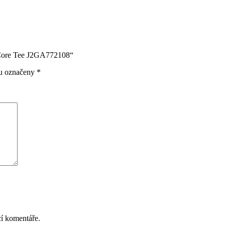
 Core Tee J2GA772108“
ou označeny
*
cí komentáře.