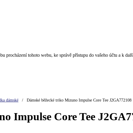
obu procházení tohoto webu, ke správě přístupu do vašeho účtu a k da
ílka dámské
/
Dámské běžecké triko Mizuno Impulse Core Tee J2GA772108
uno Impulse Core Tee J2GA