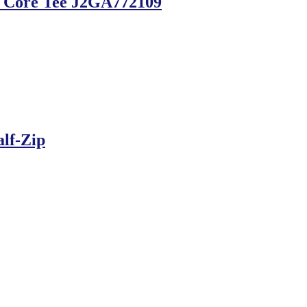
e Core Tee J2GA772109
lf-Zip