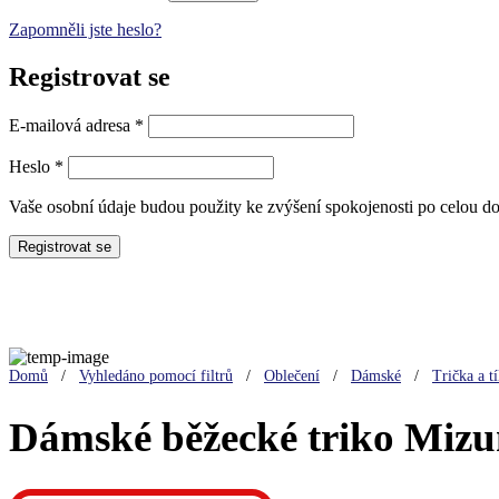
Zapomněli jste heslo?
Registrovat se
Povinné
E-mailová adresa
*
Povinné
Heslo
*
Vaše osobní údaje budou použity ke zvýšení spokojenosti po celou d
Registrovat se
Sleva 30%
Domů
/
Vyhledáno pomocí filtrů
/
Oblečení
/
Dámské
/
Trička a t
Dámské běžecké triko Miz