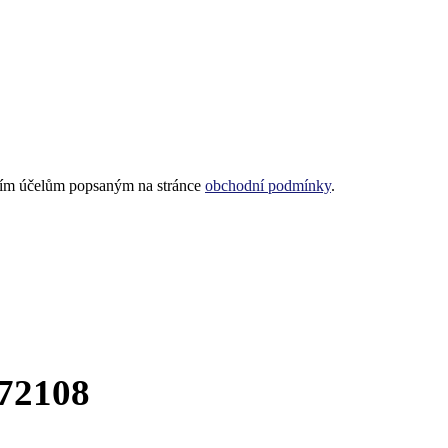
lším účelům popsaným na stránce
obchodní podmínky
.
772108