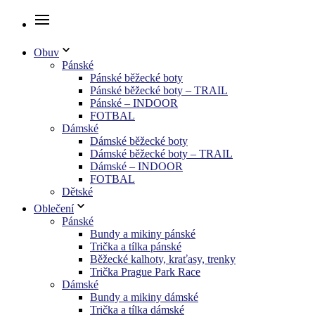
Obuv
Pánské
Pánské běžecké boty
Pánské běžecké boty – TRAIL
Pánské – INDOOR
FOTBAL
Dámské
Dámské běžecké boty
Dámské běžecké boty – TRAIL
Dámské – INDOOR
FOTBAL
Dětské
Oblečení
Pánské
Bundy a mikiny pánské
Trička a tílka pánské
Běžecké kalhoty, kraťasy, trenky
Trička Prague Park Race
Dámské
Bundy a mikiny dámské
Trička a tílka dámské