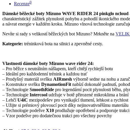
0
Recenze
Dámské běžecké boty Mizuno WAVE RIDER 24 pinkglo ncloud a
charakteristický zážitek plynulosti pohybu a pohodlí ikonického mod
a návrat energie v každém kroku. Mizuno vlnová technologie zaručuj
Nevíte si rady s velikostí běžeckých bot Mizuno? Mrkněte na
VELIK
Kategorie:
tréninková bota na silnici a zpevněné cesty.
Vlastnosti dámské boty Mizuno wave rider 24:
– Pro běžce s neutrálním nášlapem, kteří chtějí rychlejší botu
– Ideální pro každodenní trénink a každou trať
– Prodyšný materiál svršku
AIRmesh
výborně sedne na nohu a zaruč
– Konstrukce svršku
DynamotionFit
nabízí dokonalé padnutí, pohodlí
– Technologie
SmoothRide
pro legendární pocit plynulosti běhu, pl
– Technologie
Intercool
udržuje v botě přirozené mikroklima a brání
– Lehčí
U4iC
mezipodešev pro vynikající tlumení, lehkost a rychlost
– Užijte si prémiový plovoucí pocit díky nejinovativněšímu materiá
– Technologie podešve
X10
prodlužuje opotřebení a podporuje trakci
– Vzor podešve pro dodatečnou trakci pro všechny povrchy