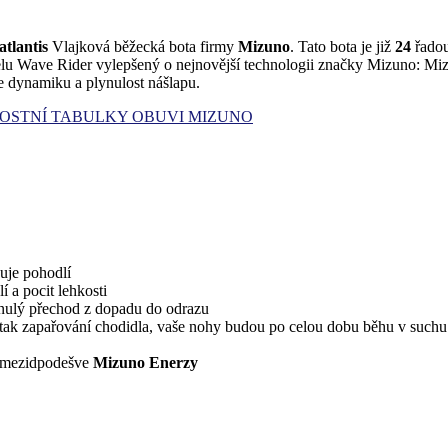
tlantis
Vlajková běžecká bota firmy
Mizuno
. Tato bota je již
24
řadou
elu Wave Rider vylepšený o nejnovější technologii značky Mizuno: Mizun
e dynamiku a plynulost nášlapu.
OSTNÍ TABULKY OBUVI MIZUNO
uje pohodlí
 a pocit lehkosti
ynulý přechod z dopadu do odrazu
 tak zapařování chodidla, vaše nohy budou po celou dobu běhu v suchu
lu mezidpodešve
Mizuno Enerzy