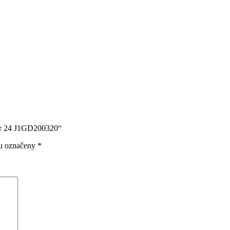
er 24 J1GD200320“
ou označeny
*