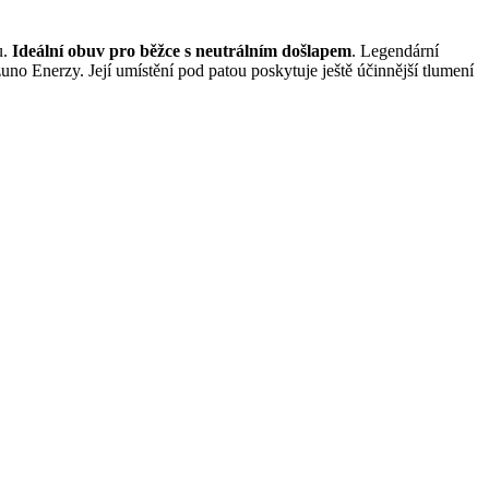
.
Ideální obuv pro běžce s neutrálním došlapem
. Legendární
o Enerzy. Její umístění pod patou poskytuje ještě účinnější tlumení