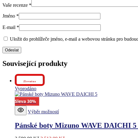
Vaše recenze
*
Jméno
*
E-mail
*
Uložit do prohlížeče jméno, e-mail a webovou stránku pro budou
Související produkty
Zlevněno
Vyprodáno
Sleva 30%
Tento
Výběr možností
produkt
má
Pánské boty Mizuno WAVE DAICHI 5
více
variant.
Možnosti