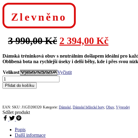
Zlevněno
Původní
Aktuál
3 990,00
Kč
2 394,00
Kč
cena
cena
Dámská tréninková obuv s neutrálním došlapem ideální pro každ
Oblíbená bota na rychlejší úseky i delší běhy, kde i přes svou n
byla:
je:
Velikost
Vyčistit
Dámské
3
2
běžecké
Přidat do košíku
boty
990,00 Kč.
394,00
Mizuno
wave
rider
EAN:
SKU:
J1GD200320
Kategorie:
Dámské
,
Dámské běžecké boty
,
Obuv
,
Výprodej
24
Sdílet produkt
J1GD200320
množství
Popis
Další informace