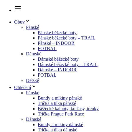
Obuv
Pánské
Pánské běžecké boty
Pánské běžecké boty – TRAIL
Pánské – INDOOR
FOTBAL
Dámské
Dámské běžecké boty
Dámské běžecké boty – TRAIL
Dámské – INDOOR
FOTBAL
Dětské
Oblečení
Pánské
Bundy a mikiny pánské
Trička a tílka pánské
Běžecké kalhoty, kraťasy, trenky
Trička Prague Park Race
Dámské
Bundy a mikiny dámské
Trička a tílka dámské