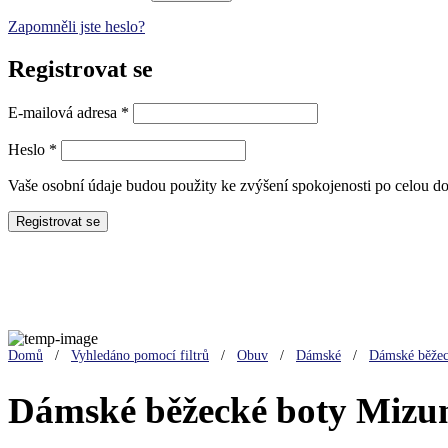
Zapomněli jste heslo?
Registrovat se
Povinné
E-mailová adresa
*
Povinné
Heslo
*
Vaše osobní údaje budou použity ke zvýšení spokojenosti po celou d
Registrovat se
Sleva 40%
Domů
/
Vyhledáno pomocí filtrů
/
Obuv
/
Dámské
/
Dámské běžec
Dámské běžecké boty Mizu