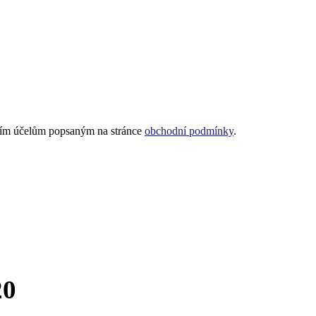
lším účelům popsaným na stránce
obchodní podmínky
.
20