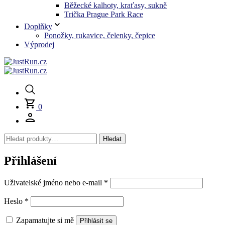
Běžecké kalhoty, kraťasy, sukně
Trička Prague Park Race
Doplňky
Ponožky, rukavice, čelenky, čepice
Výprodej
0
Hledat:
Hledat
Přihlášení
Povinné
Uživatelské jméno nebo e-mail
*
Povinné
Heslo
*
Zapamatujte si mě
Přihlásit se