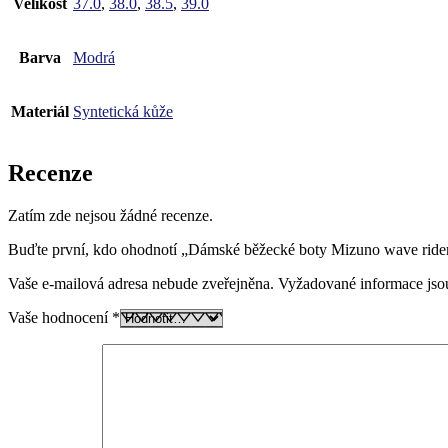
Velikost
37.0
,
38.0
,
38.5
,
39.0
Barva
Modrá
Materiál
Syntetická kůže
Recenze
Zatím zde nejsou žádné recenze.
Buďte první, kdo ohodnotí „Dámské běžecké boty Mizuno wave rid
Vaše e-mailová adresa nebude zveřejněna.
Vyžadované informace js
Vaše hodnocení
*