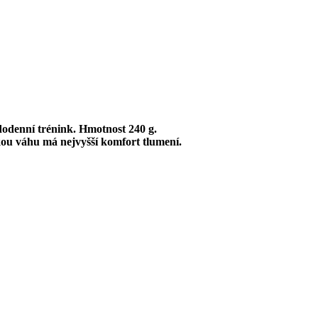
ní
odenní trénink. Hmotnost 240 g.
ízkou váhu má nejvyšší komfort tlumení.
 Kč.