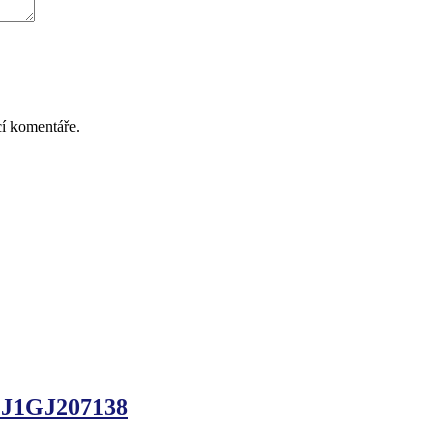
cí komentáře.
 J1GJ207138