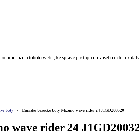
obu procházení tohoto webu, ke správě přístupu do vašeho účtu a k da
ké boty
/
Dámské běžecké boty Mizuno wave rider 24 J1GD200320
no wave rider 24 J1GD2003