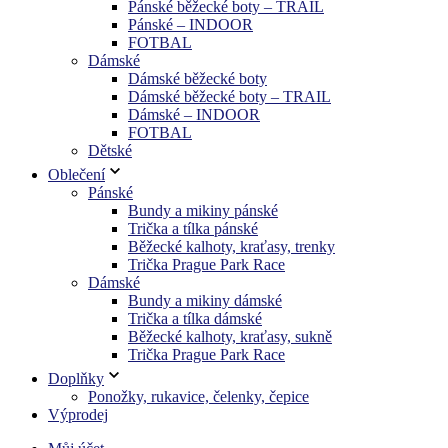
Pánské běžecké boty – TRAIL
Pánské – INDOOR
FOTBAL
Dámské
Dámské běžecké boty
Dámské běžecké boty – TRAIL
Dámské – INDOOR
FOTBAL
Dětské
Oblečení
Pánské
Bundy a mikiny pánské
Trička a tílka pánské
Běžecké kalhoty, kraťasy, trenky
Trička Prague Park Race
Dámské
Bundy a mikiny dámské
Trička a tílka dámské
Běžecké kalhoty, kraťasy, sukně
Trička Prague Park Race
Doplňky
Ponožky, rukavice, čelenky, čepice
Výprodej