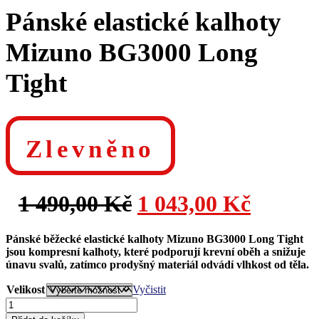
Pánské elastické kalhoty
Mizuno BG3000 Long
Tight
Zlevněno
Původní
Aktuál
1 490,00
Kč
1 043,00
Kč
cena
cena
Pánské běžecké elastické kalhoty Mizuno BG3000 Long Tight
jsou kompresní kalhoty, které podporují krevní oběh a snižuje
byla:
je:
únavu svalů, zatímco prodyšný materiál odvádí
vlhkost od těla.
Velikost
Vyčistit
1
1
Pánské
elastické