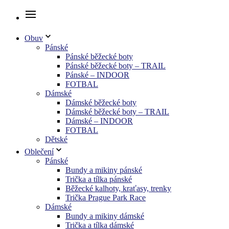
Obuv
Pánské
Pánské běžecké boty
Pánské běžecké boty – TRAIL
Pánské – INDOOR
FOTBAL
Dámské
Dámské běžecké boty
Dámské běžecké boty – TRAIL
Dámské – INDOOR
FOTBAL
Dětské
Oblečení
Pánské
Bundy a mikiny pánské
Trička a tílka pánské
Běžecké kalhoty, kraťasy, trenky
Trička Prague Park Race
Dámské
Bundy a mikiny dámské
Trička a tílka dámské