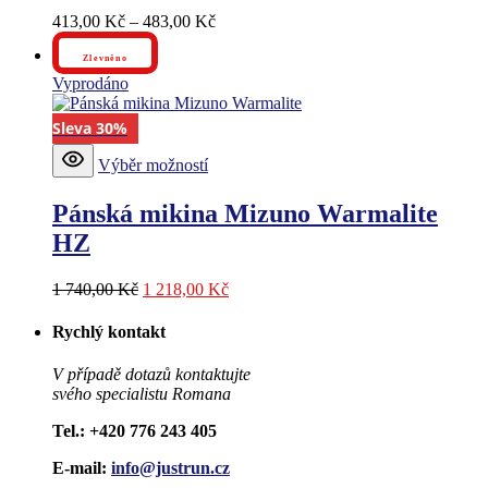
lze
Rozpětí
413,00
Kč
–
483,00
Kč
vybrat
cen:
na
413,00 Kč
stránce
Zlevněno
až
produktu
Vyprodáno
483,00 Kč
Sleva 30%
Tento
Výběr možností
produkt
má
Pánská mikina Mizuno Warmalite
více
variant.
HZ
Možnosti
lze
Původní
Aktuální
1 740,00
Kč
1 218,00
Kč
vybrat
cena
cena
na
byla:
je:
stránce
Rychlý kontakt
1
1
produktu
740,00 Kč.
218,00 Kč.
V případě dotazů kontaktujte
svého specialistu Romana
Tel
.: +420 776 243 405
E-mail:
info@justrun.cz