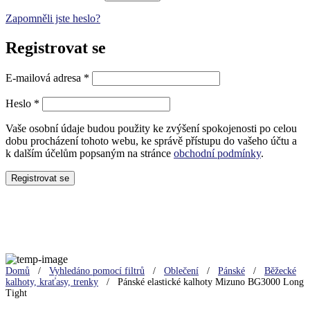
Zapomněli jste heslo?
Registrovat se
Povinné
E-mailová adresa
*
Povinné
Heslo
*
Vaše osobní údaje budou použity ke zvýšení spokojenosti po celou
dobu procházení tohoto webu, ke správě přístupu do vašeho účtu a
k dalším účelům popsaným na stránce
obchodní podmínky
.
Registrovat se
Sleva 30%
Domů
/
Vyhledáno pomocí filtrů
/
Oblečení
/
Pánské
/
Běžecké
kalhoty, kraťasy, trenky
/
Pánské elastické kalhoty Mizuno BG3000 Long
Tight