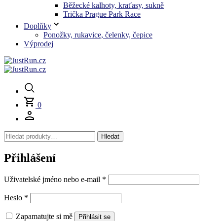
Běžecké kalhoty, kraťasy, sukně
Trička Prague Park Race
Doplňky
Ponožky, rukavice, čelenky, čepice
Výprodej
0
Hledat:
Hledat
Přihlášení
Povinné
Uživatelské jméno nebo e-mail
*
Povinné
Heslo
*
Zapamatujte si mě
Přihlásit se