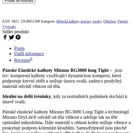
Přidat do košíku
490,00 Kč.
043,00
kalhoty
Mizuno
BG3000
Long
EAN:
SKU:
J2GB051509
Kategorie:
Běžecké kalhoty, kraťasy, trenky
,
Oblečení
,
Pánské
,
Tight
Výprodej
množství
Sdílet produkt
Popis
Další informace
0
Recenze
Pánské Elastické kalhoty Mizuno BG3000 long Tight –
jsou
tzv: kompresní kalhoty využívající dynamickou kompresi, která
podporuje krevní oběh a snižuje únavu svalů, zatímco prodyšný
materiál odvádí vlhkost od těla.
Ideální na delší tréninky
, kdy za normálních podmínek dochází k
únavě svalů.
Pánské elastické kalhoty Mizuno BG3000 Long Tight a technologií
Mizuno DryLite® odvádí od těla vlhkost a udržuje tak na těle
optimální mikroklima. Dále materiál v oblasti kolen snižuje vibrace a
poskytuje podporu kolenním kloubům. Samozřejmostí jsou ploché