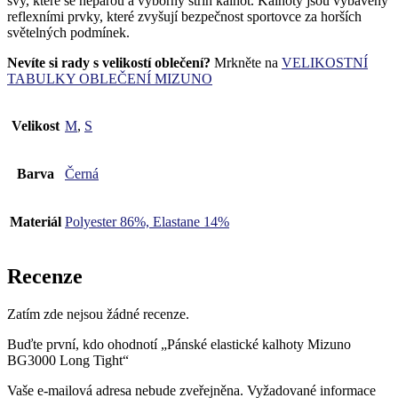
švy, které se nepářou a výborný střih kalhot. Kalhoty jsou vybaveny
reflexními prvky, které zvyšují bezpečnost sportovce za horších
světelných podmínek.
Nevíte si rady s velikostí oblečení?
Mrkněte na
VELIKOSTNÍ
TABULKY OBLEČENÍ MIZUNO
Velikost
M
,
S
Barva
Černá
Materiál
Polyester 86%, Elastane 14%
Recenze
Zatím zde nejsou žádné recenze.
Buďte první, kdo ohodnotí „Pánské elastické kalhoty Mizuno
BG3000 Long Tight“
Vaše e-mailová adresa nebude zveřejněna.
Vyžadované informace